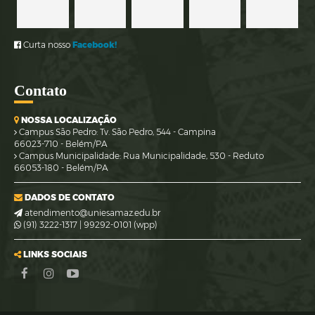
Curta nosso
Facebook!
Co
ntato
NOSSA LOCALIZAÇÃO
Campus São Pedro: Tv. São Pedro, 544 - Campina
66023-710 - Belém/PA
Campus Municipalidade: Rua Municipalidade, 530 - Reduto
66053-180 - Belém/PA
DADOS DE CONTATO
atendimento@uniesamaz.edu.br
(91) 3222-1317 | 99292-0101 (wpp)
LINKS SOCIAIS