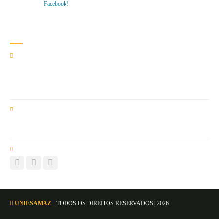
Curta nosso
Facebook!
Co
ntato
NOSSA LOCALIZAÇÃO
Campus São Pedro: Tv. São Pedro, 544 - Campina
66023-710 - Belém/PA
Campus Municipalidade: Rua Municipalidade, 530 - Reduto
66053-180 - Belém/PA
DADOS DE CONTATO
atendimento@uniesamaz.edu.br
(91) 3222-1317 | 99292-0101 (wpp)
LINKS SOCIAIS
UNIESAMAZ
- TODOS OS DIREITOS RESERVADOS |
2026