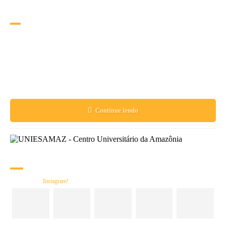
Bi
ografia
O Centro Universitário da Amazônia - UNIESAMAZ, visa atender às necessidades
do mercado de trabalho, capacitando profissionais éticos e competentes para o
desenvolvimento da região, resgatando a compreensão da inter-relação humana, na
busca sistemática da excelência educacional.
Para tanto, torna-se necessário o compromisso de alcançar o seu objetivo mediante
percepções compartilhadas dos problemas regionais.
Continue lendo
Re
des Sociais
Siga nosso
Instagram!