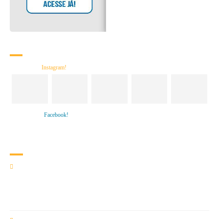
Re
des Sociais
Siga nosso
Instagram!
Curta nosso
Facebook!
Co
ntato
NOSSA LOCALIZAÇÃO
Campus São Pedro: Tv. São Pedro, 544 - Campina
66023-710 - Belém/PA
Campus Municipalidade: Rua Municipalidade, 530 - Reduto
66053-180 - Belém/PA