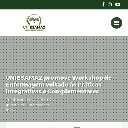
UNIESAMAZ promove Workshop de
Enfermagem voltado às Práticas
Integrativas e Complementares
Publicado em 20/05/2026
Notícias
Enfermagem
214