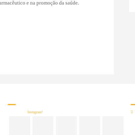
armacêutico e na promoção da saúde.
Re
des Sociais
C
às
Siga nosso
Instagram!
 e
C
da
66
C
66