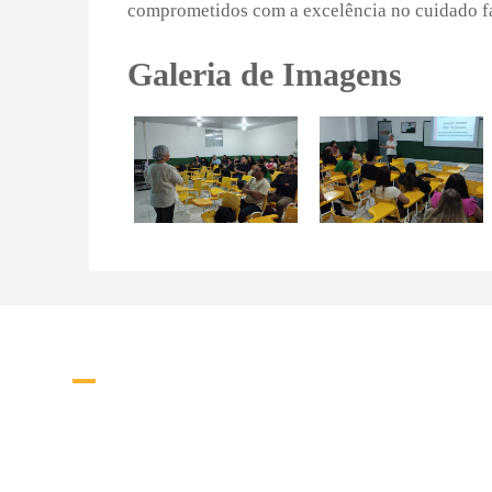
comprometidos com a excelência no cuidado f
Galeria de Imagens
Bi
ografia
O Centro Universitário da Amazônia - UNIESAMAZ, visa atender 
necessidades do mercado de trabalho, capacitando profissionais éticos
competentes para o desenvolvimento da região, resgatando a compreensão 
inter-relação humana, na busca sistemática da excelência educacional.