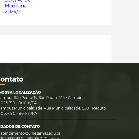
Co
ntato
NOSSA LOCALIZAÇÃO
ampus São Pedro: Tv. São Pedro, 544 - Campina
023-710 - Belém/PA
ampus Municipalidade: Rua Municipalidade, 530 - Reduto
053-180 - Belém/PA
DADOS DE CONTATO
atendimento@uniesamaz.edu.br
(91) 3222-1317 | 99292-0101 (wpp)