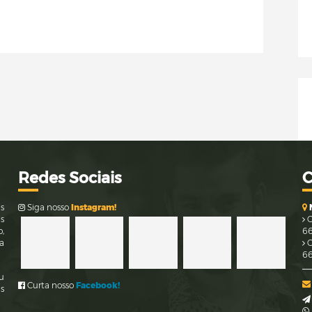
Re
des Sociais
às
Siga nosso
Instagram!
s
C
,
66
a
C
66
eu
Curta nosso
Facebook!
s