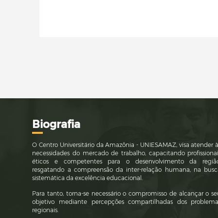
Bi
ografia
O Centro Universitário da Amazônia - UNIESAMAZ, visa atender 
necessidades do mercado de trabalho, capacitando profissionai
éticos e competentes para o desenvolvimento da região
resgatando a compreensão da inter-relação humana, na busc
sistemática da excelência educacional.
Para tanto, torna-se necessário o compromisso de alcançar o s
objetivo mediante percepções compartilhadas dos problema
regionais.