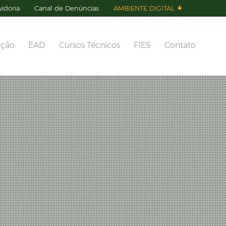
idoria
Canal de Denúncias
AMBIENTE DIGITAL
ação
EAD
Cursos Técnicos
FIES
Contato