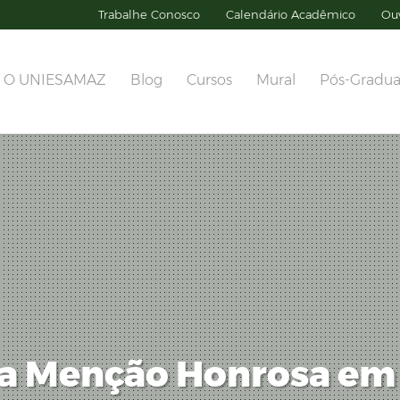
Trabalhe Conosco
Calendário Acadêmico
Ouv
O UNIESAMAZ
Blog
Cursos
Mural
Pós-Gradu
ra Menção Honrosa em